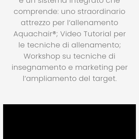
è un sistema integrato che
comprende: uno straordinario
attrezzo per l’allenamento
Aquachair®; Video Tutorial per
le tecniche di allenamento;
Workshop su tecniche di
insegnamento e marketing per
l’ampliamento del target.