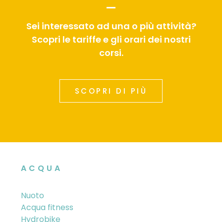
Sei interessato ad una o più attività?
Scopri le tariffe e gli orari dei nostri
corsi.
SCOPRI DI PIÙ
ACQUA
Nuoto
Acqua fitness
Hydrobike