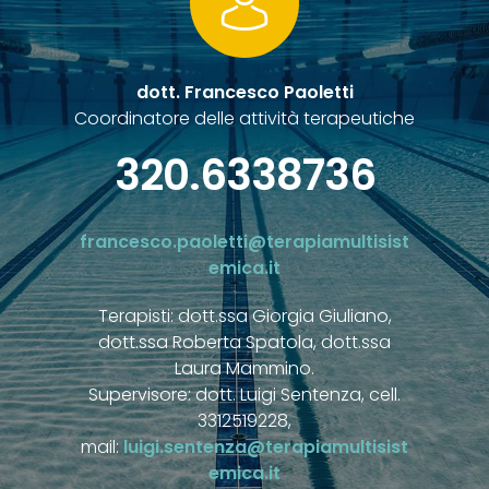
dott. Francesco Paoletti
Coordinatore delle attività terapeutiche
320.6338736
francesco.paoletti@terapiamultisist
emica.it
Terapisti: dott.ssa Giorgia Giuliano,
dott.ssa Roberta Spatola, dott.ssa
Laura Mammino.
Supervisore: dott. Luigi Sentenza, cell.
3312519228,
mail:
luigi.sentenza@terapiamultisist
emica.it