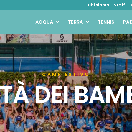
Chi siamo
Staff
B
ACQUA
TERRA
TENNIS
PA
CAMP ESTIVO
TÀ DEI BAM