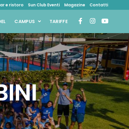
ar e ristoro
Sun Club Eventi
Magazine
Contatti
DEL
CAMPUS
TARIFFE
BINI