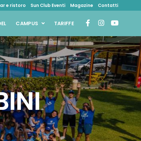
ar e ristoro
Sun Club Eventi
Magazine
Contatti
DEL
CAMPUS
TARIFFE
BINI