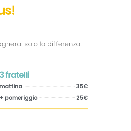
us!
gherai solo la differenza.
3 fratelli
mattina
35€
+ pomeriggio
25€