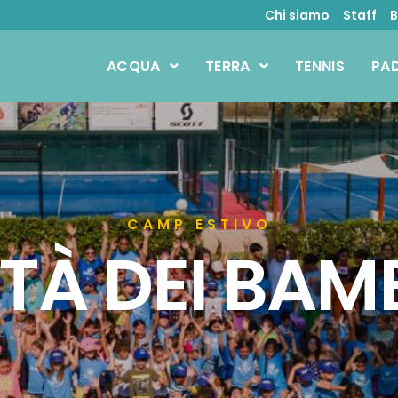
Chi siamo
Staff
B
ACQUA
TERRA
TENNIS
PA
CAMP ESTIVO
TÀ DEI BAM