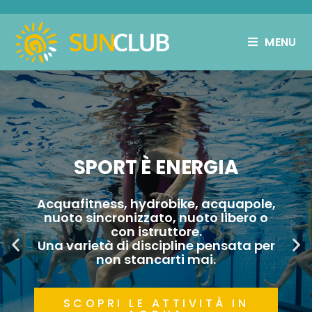
MENU
SPORT È ENERGIA
Acquafitness, hydrobike, acquapole,
nuoto sincronizzato, nuoto libero o
con istruttore.
Una varietà di discipline pensata per
non stancarti mai.
SCOPRI LE ATTIVITÀ IN