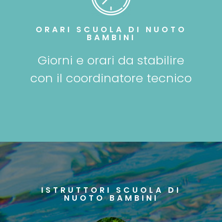
ORARI SCUOLA DI NUOTO
BAMBINI
Giorni e orari da stabilire
con il coordinatore tecnico
ISTRUTTORI SCUOLA DI
NUOTO BAMBINI