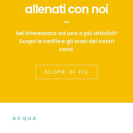
allenati con noi
Sei interessato ad una o più attività?
Scopri le tariffe e gli orari dei nostri
corsi.
SCOPRI DI PIÙ
ACQUA